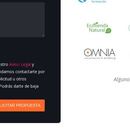
estro
Aviso Legal
y
podamos contactarte por
Algunos
licitud u otros
 Podrás darte de baja
LICITAR PROPUESTA