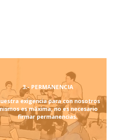
3.- PERMANENCIA
uestra exigencia para con nosotros
mismos es máxima, no es necesario
firmar permanencias.