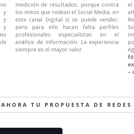
ivo
medición de resultados, porque contra
el
 y
los mitos que rodean el Social Media, en
al
 y
este canal Digital sí se puede vender,
Re
 y
pero para ello hacen falta perfiles
So
 no
profesionales especialistas en el
in
ble
análisis de información. La experiencia
po
siempre es el mayor valor.
Ag
f
ex
– 
 AHORA TU PROPUESTA DE REDES