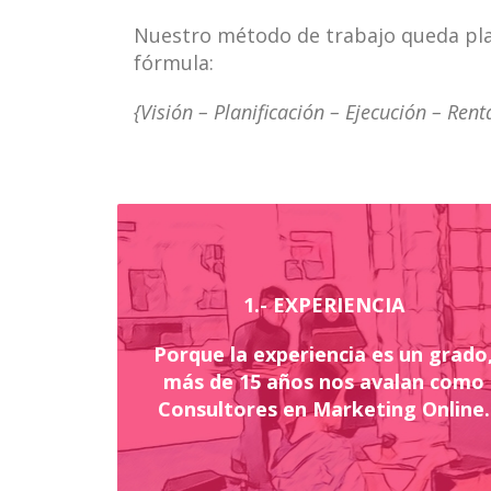
Nuestro método de trabajo queda pla
fórmula:
{Visión – Planificación – Ejecución – Rent
1.- EXPERIENCIA
Porque la experiencia es un grado
más de 15 años nos avalan como
Consultores en Marketing Online.