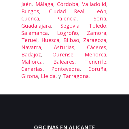
Jaén
,
Málaga
,
Córdoba
,
Valladolid
,
Burgos
,
Ciudad Real
,
León
,
Cuenca
,
Palencia
,
Soria
,
Guadalajara
,
Segovia
,
Toledo
,
Salamanca
,
Logroño
,
Zamora
,
Teruel
,
Huesca
,
Bilbao
,
Zaragoza
,
Navarra
,
Asturias
,
Cáceres
,
Badajoz
,
Ourense
,
Menorca
,
Mallorca
,
Baleares
,
Tenerife
,
Canarias
,
Pontevedra
,
Coruña
,
Girona
,
Lleida
, y
Tarragona
.
OFICINAS EN ALICANTE