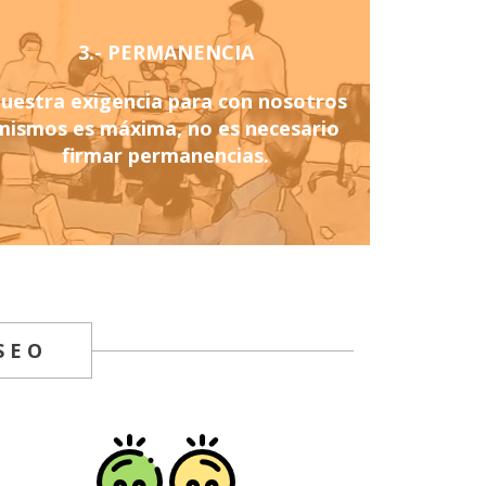
3.- PERMANENCIA
uestra exigencia para con nosotros
mismos es máxima, no es necesario
firmar permanencias.
SEO