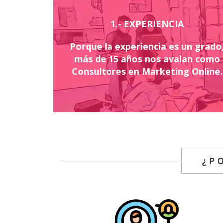
1.- EXPERIENCIA
Porque la experiencia es un grado
más de 15 años nos avalan como
Consultores en Marketing Online.
¿P