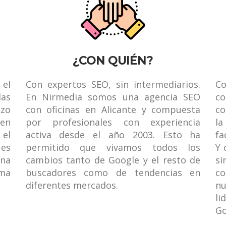
¿CON QUIÉN?
 el
Con expertos SEO, sin intermediarios.
Co
las
En Nirmedia somos una agencia SEO
c
zo
con oficinas en Alicante y compuesta
co
 en
por profesionales con experiencia
la
el
activa desde el año 2003. Esto ha
fa
 es
permitido que vivamos todos los
Y 
una
cambios tanto de Google y el resto de
si
rma
buscadores como de tendencias en
co
diferentes mercados.
nu
li
Go