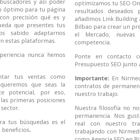
 buscadores y así poder
optimizamos tu SEO On-
b óptimo para tu página
resultados deseados p
on precisión qué es y
añadimos Link Building 
ueda que presentes tus
Bilbao para crear un pr
os sabido adaptarnos
el Mercado, nuevas 
n estas plataformas.
competencia.
periencia nunca hemos
Ponte en contacto c
Presupuesto SEO junto a
ntar tus ventas como
Importante:
En Nirmed
, queremos que seas la
contratos de permanenc
te potencial, por eso,
nuestro trabajo.
las primeras posiciones
 sector.
Nuestra filosofía no n
permanencia. Nos gusta
ra tus búsquedas es el
real con nuestro tr
 beneficios
.
trabajando con Nirmedi
como Agencia SEO en Bi