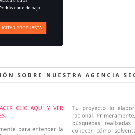
licitud u otros
 Podrás darte de baja
LICITAR PROPUESTA
IÓN SOBRE NUESTRA AGENCIA SE
CER CLIC AQUÍ Y VER
Tu proyecto lo elabo
S.
racional. Primerament
búsquedas realizadas 
amente para entender la
conocer cómo solventa