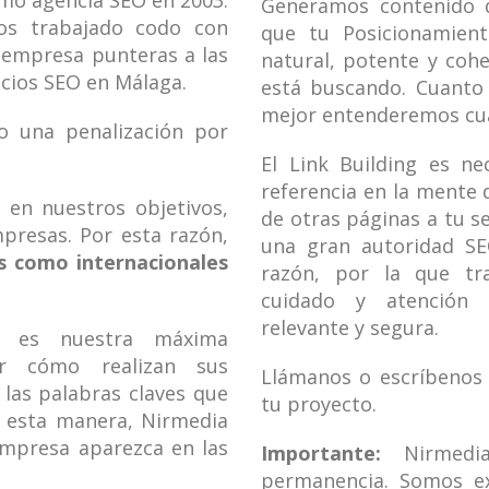
mo agencia SEO en 2003.
Generamos contenido d
s trabajado codo con
que tu Posicionamie
 empresa punteras a las
natural, potente y cohe
cios SEO en Málaga.
está buscando. Cuanto
mejor entenderemos cuál
o una penalización por
El Link Building es n
referencia en la mente
en nuestros objetivos,
de otras páginas a tu s
mpresas. Por esta razón,
una gran autoridad SE
s como internacionales
razón, por la que tr
cuidado y atención 
relevante y segura.
es es nuestra máxima
er cómo realizan sus
Llámanos o escríbenos
 las palabras claves que
tu proyecto.
e esta manera, Nirmedia
empresa aparezca en las
Importante:
Nirmedia
permanencia. Somos e