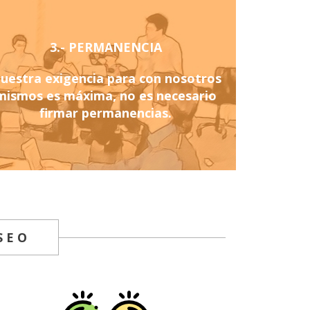
3.- PERMANENCIA
uestra exigencia para con nosotros
mismos es máxima, no es necesario
firmar permanencias.
SEO