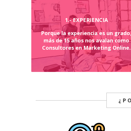
1.- EXPERIENCIA
Porque la experiencia es un grado
más de 15 años nos avalan como
Consultores en Marketing Online.
¿P