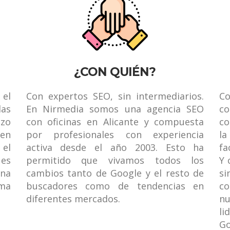
¿CON QUIÉN?
 el
Con expertos SEO, sin intermediarios.
Co
las
En Nirmedia somos una agencia SEO
c
zo
con oficinas en Alicante y compuesta
co
 en
por profesionales con experiencia
la
el
activa desde el año 2003. Esto ha
fa
 es
permitido que vivamos todos los
Y 
una
cambios tanto de Google y el resto de
si
rma
buscadores como de tendencias en
co
diferentes mercados.
nu
li
Go