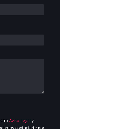
estro
Aviso Legal
y
podamos contactarte por