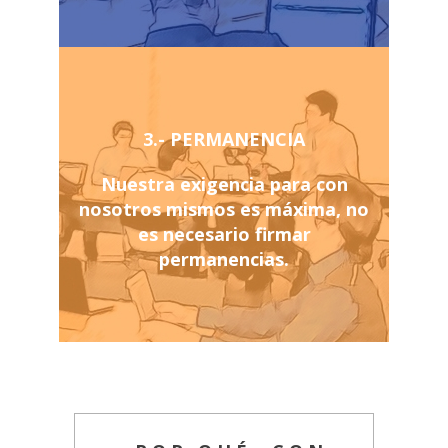
3.- PERMANENCIA
Nuestra exigencia para con
nosotros mismos es máxima, no
es necesario firmar
permanencias.