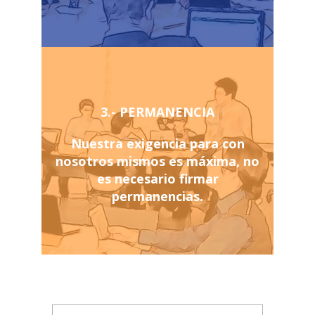
3.- PERMANENCIA
Nuestra exigencia para con
nosotros mismos es máxima, no
es necesario firmar
permanencias.