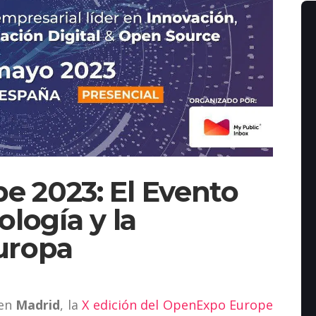
 2023: El Evento
ología y la
uropa
 en
Madrid
, la
X edición del OpenExpo Europe