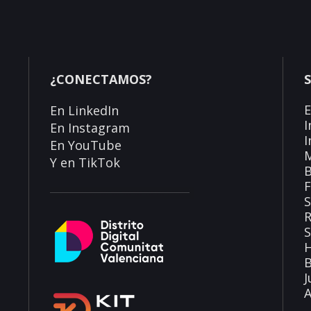
¿CONECTAMOS?
En
LinkedIn
I
En
Instagram
I
En
YouTube
Y en
TikTok
S
R
H
B
J
A