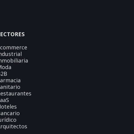
SECTORES
Ecommerce
ndustrial
nmobiliaria
Moda
B2B
Farmacia
anitario
estaurantes
SaaS
oteles
ancario
urídico
rquitectos