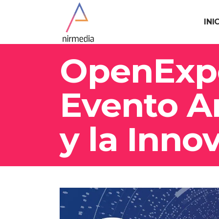
INI
OpenExpo
Evento An
y la Inno