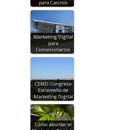
para Casinos
Marketing Digital
para
Concesionarios
CEMD: Congreso
Extremeño de
Marketing Digital
Cómo abordar el