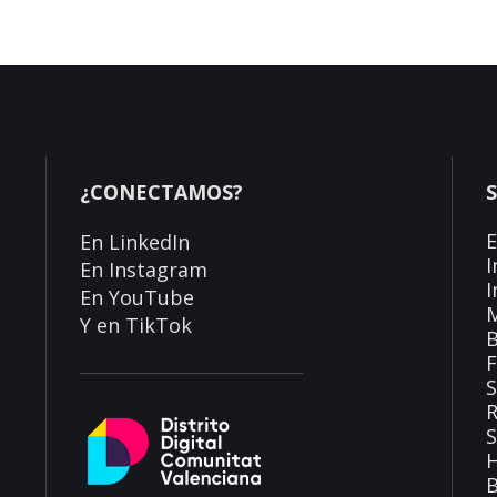
¿CONECTAMOS?
En
LinkedIn
I
En
Instagram
I
En
YouTube
Y en
TikTok
S
R
H
B