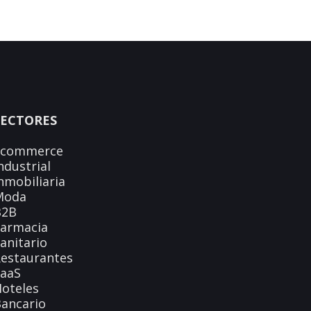
SECTORES
Ecommerce
ndustrial
nmobiliaria
Moda
B2B
Farmacia
anitario
estaurantes
SaaS
oteles
ancario