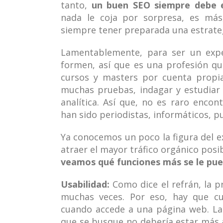
tanto,
un buen SEO siempre debe e
nada le coja por sorpresa, es más
siempre tener preparada una estrate
Lamentablemente, para ser un expe
formen, así que es una profesión q
cursos y masters por cuenta propia
muchas pruebas, indagar y estudiar
analítica. Así que, no es raro enco
han sido periodistas, informáticos, pub
Ya conocemos un poco la figura del ex
atraer el mayor tráfico orgánico posi
veamos qué funciones más se le pue
Usabilidad:
Como dice el refrán, la p
muchas veces. Por eso, hay que cu
cuando accede a una página web. Las
que se busque no debería estar más al