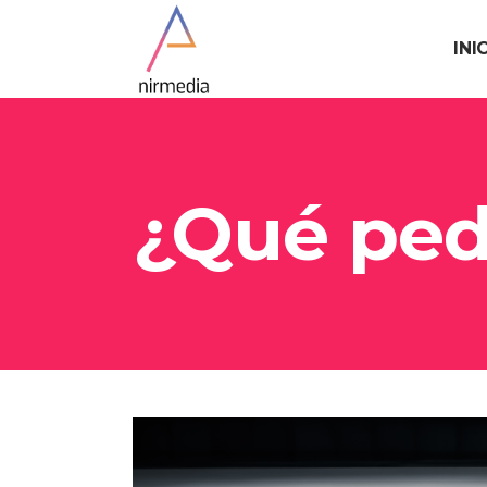
INI
¿Qué ped