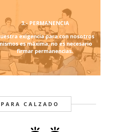
3.- PERMANENCIA
uestra exigencia para con nosotros
mismos es máxima, no es necesario
firmar permanencias.
 PARA CALZADO