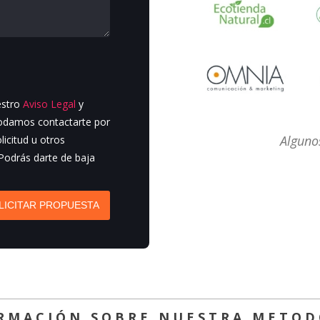
estro
Aviso Legal
y
podamos contactarte por
Algunos
licitud u otros
 Podrás darte de baja
LICITAR PROPUESTA
ORMACIÓN SOBRE NUESTRA METOD