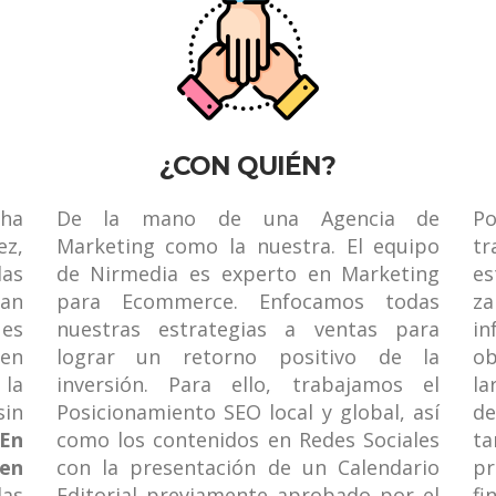
¿CON QUIÉN?
ha
De la mano de una Agencia de
P
ez,
Marketing como la nuestra. El equipo
tr
las
de
Nirmedia
es experto en Marketing
es
ran
para E
commerce
. Enfocamos todas
za
 es
nuestras estrategias a ventas para
i
 en
lograr un retorno positivo de la
ob
 la
inversión. Para ello, trabajamos el
la
sin
Posicionamiento SEO local y global, así
de
En
como los contenidos en Redes Sociales
ta
 en
con la presentación de un Calendario
pr
las
Editorial previamente aprobado por el
f