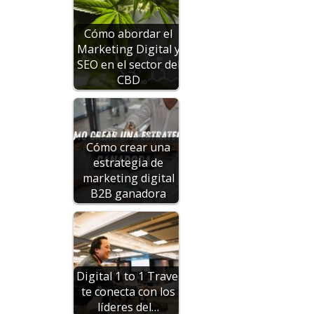
Cómo abordar el
Marketing Digital y
SEO en el sector del
CBD
Cómo crear una
estrategia de
marketing digital
B2B ganadora
Digital 1 to 1 Travel
te conecta con los
líderes del…